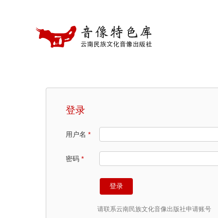
主
标
签
用户名
*
密码
*
请联系云南民族文化音像出版社申请账号