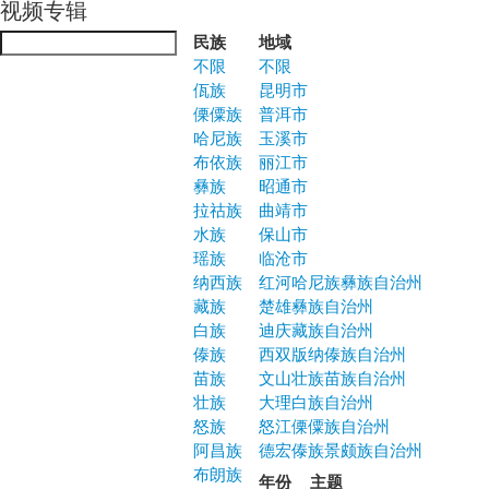
视频专辑
Jump to navigation
民族
地域
不限
不限
佤族
昆明市
傈僳族
普洱市
哈尼族
玉溪市
布依族
丽江市
彝族
昭通市
拉祜族
曲靖市
水族
保山市
瑶族
临沧市
纳西族
红河哈尼族彝族自治州
藏族
楚雄彝族自治州
白族
迪庆藏族自治州
傣族
西双版纳傣族自治州
苗族
文山壮族苗族自治州
壮族
大理白族自治州
怒族
怒江傈僳族自治州
阿昌族
德宏傣族景颇族自治州
布朗族
年份
主题