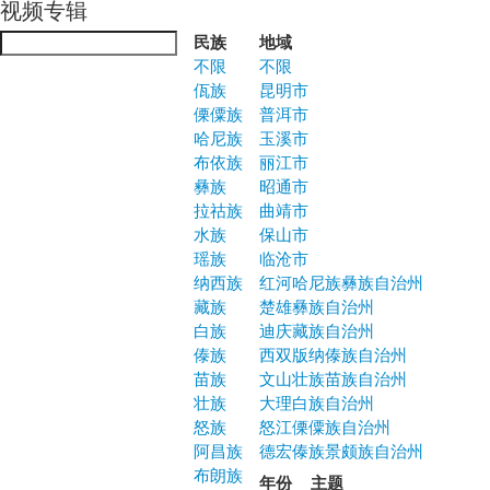
视频专辑
Jump to navigation
民族
地域
不限
不限
佤族
昆明市
傈僳族
普洱市
哈尼族
玉溪市
布依族
丽江市
彝族
昭通市
拉祜族
曲靖市
水族
保山市
瑶族
临沧市
纳西族
红河哈尼族彝族自治州
藏族
楚雄彝族自治州
白族
迪庆藏族自治州
傣族
西双版纳傣族自治州
苗族
文山壮族苗族自治州
壮族
大理白族自治州
怒族
怒江傈僳族自治州
阿昌族
德宏傣族景颇族自治州
布朗族
年份
主题