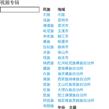
视频专辑
Jump to navigation
民族
地域
不限
不限
佤族
昆明市
傈僳族
普洱市
哈尼族
玉溪市
布依族
丽江市
彝族
昭通市
拉祜族
曲靖市
水族
保山市
瑶族
临沧市
纳西族
红河哈尼族彝族自治州
藏族
楚雄彝族自治州
白族
迪庆藏族自治州
傣族
西双版纳傣族自治州
苗族
文山壮族苗族自治州
壮族
大理白族自治州
怒族
怒江傈僳族自治州
阿昌族
德宏傣族景颇族自治州
布朗族
年份
主题