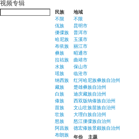
视频专辑
Jump to navigation
民族
地域
不限
不限
佤族
昆明市
傈僳族
普洱市
哈尼族
玉溪市
布依族
丽江市
彝族
昭通市
拉祜族
曲靖市
水族
保山市
瑶族
临沧市
纳西族
红河哈尼族彝族自治州
藏族
楚雄彝族自治州
白族
迪庆藏族自治州
傣族
西双版纳傣族自治州
苗族
文山壮族苗族自治州
壮族
大理白族自治州
怒族
怒江傈僳族自治州
阿昌族
德宏傣族景颇族自治州
布朗族
年份
主题