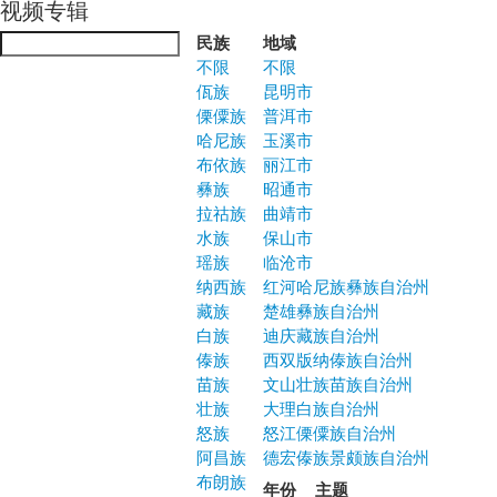
视频专辑
Jump to navigation
民族
地域
不限
不限
佤族
昆明市
傈僳族
普洱市
哈尼族
玉溪市
布依族
丽江市
彝族
昭通市
拉祜族
曲靖市
水族
保山市
瑶族
临沧市
纳西族
红河哈尼族彝族自治州
藏族
楚雄彝族自治州
白族
迪庆藏族自治州
傣族
西双版纳傣族自治州
苗族
文山壮族苗族自治州
壮族
大理白族自治州
怒族
怒江傈僳族自治州
阿昌族
德宏傣族景颇族自治州
布朗族
年份
主题