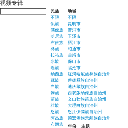
视频专辑
Jump to navigation
民族
地域
不限
不限
佤族
昆明市
傈僳族
普洱市
哈尼族
玉溪市
布依族
丽江市
彝族
昭通市
拉祜族
曲靖市
水族
保山市
瑶族
临沧市
纳西族
红河哈尼族彝族自治州
藏族
楚雄彝族自治州
白族
迪庆藏族自治州
傣族
西双版纳傣族自治州
苗族
文山壮族苗族自治州
壮族
大理白族自治州
怒族
怒江傈僳族自治州
阿昌族
德宏傣族景颇族自治州
布朗族
年份
主题